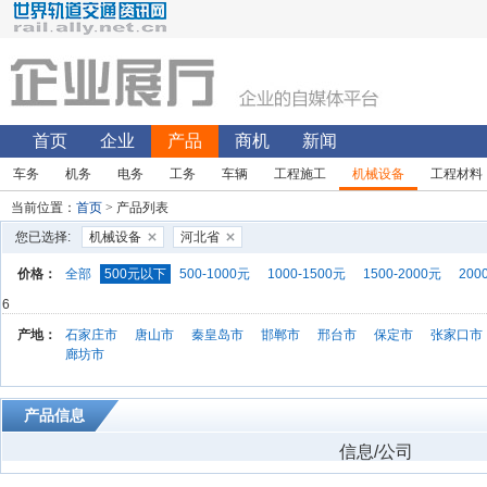
首页
企业
产品
商机
新闻
车务
机务
电务
工务
车辆
工程施工
机械设备
工程材料
当前位置：
首页
> 产品列表
您已选择:
机械设备
河北省
价格：
全部
500元以下
500-1000元
1000-1500元
1500-2000元
200
6
产地：
石家庄市
唐山市
秦皇岛市
邯郸市
邢台市
保定市
张家口市
廊坊市
产品信息
信息/公司