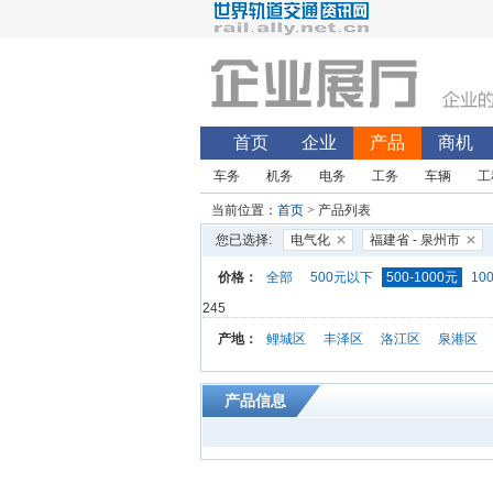
首页
企业
产品
商机
车务
机务
电务
工务
车辆
工
当前位置：
首页
> 产品列表
您已选择:
电气化
福建省 - 泉州市
价格：
全部
500元以下
500-1000元
10
245
产地：
鲤城区
丰泽区
洛江区
泉港区
产品信息