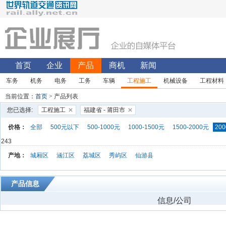
首页
企业
产品
商机
新闻
车务
机务
电务
工务
车辆
工程施工
机械设备
工程材料
当前位置：
首页
> 产品列表
您已选择:
工程施工
福建省 - 莆田市
价格：
全部
500元以下
500-1000元
1000-1500元
1500-2000元
200
243
产地：
城厢区
涵江区
荔城区
秀屿区
仙游县
产品信息
信息/公司