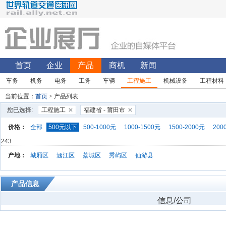
首页
企业
产品
商机
新闻
车务
机务
电务
工务
车辆
工程施工
机械设备
工程材料
当前位置：
首页
> 产品列表
您已选择:
工程施工
福建省 - 莆田市
价格：
全部
500元以下
500-1000元
1000-1500元
1500-2000元
200
243
产地：
城厢区
涵江区
荔城区
秀屿区
仙游县
产品信息
信息/公司