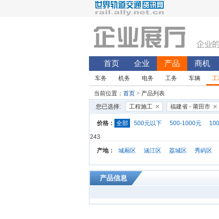
首页
企业
产品
商机
车务
机务
电务
工务
车辆
工
当前位置：
首页
> 产品列表
您已选择:
工程施工
福建省 - 莆田市
价格：
全部
500元以下
500-1000元
10
243
产地：
城厢区
涵江区
荔城区
秀屿区
产品信息