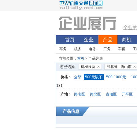
首页
企业
产品
商机
车务
机务
电务
工务
车辆
工
当前位置：
首页
> 产品列表
您已选择:
机械设备
河北省 - 唐山市
价格：
全部
500元以下
500-1000元
10
131
产地：
路南区
路北区
古冶区
开平区
产品信息