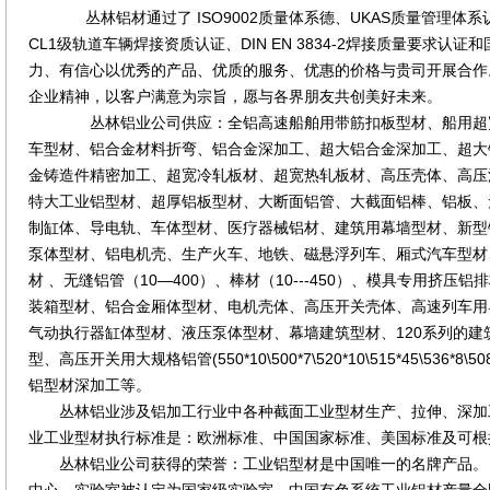
丛林铝材通过了 ISO9002质量体系德、UKAS质量管理体系认证、
CL1级轨道车辆焊接资质认证、DIN EN 3834-2焊接质量要求认证
力、有信心以优秀的产品、优质的服务、优惠的价格与贵司开展合作
企业精神，以客户满意为宗旨，愿与各界朋友共创美好未来。
丛林铝业公司供应：全铝高速船舶用带筋扣板型材、船用超宽
车型材、铝合金材料折弯、铝合金深加工、超大铝合金深加工、超大
金铸造件精密加工、超宽冷轧板材、超宽热轧板材、高压壳体、高压
特大工业铝型材、超厚铝板型材、大断面铝管、大截面铝棒、铝板、
制缸体、导电轨、车体型材、医疗器械铝材、建筑用幕墙型材、新型
泵体型材、铝电机壳、生产火车、地铁、磁悬浮列车、厢式汽车型材
材 、无缝铝管（10—400）、棒材（10---450）、模具专用挤压铝
装箱型材、铝合金厢体型材、电机壳体、高压开关壳体、高速列车用
气动执行器缸体型材、液压泵体型材、幕墙建筑型材、120系列的
型、高压开关用大规格铝管(550*10\500*7\520*10\515*45\536*8\508*
铝型材深加工等。
丛林铝业涉及铝加工行业中各种截面工业型材生产、拉伸、深加
业工业型材执行标准是：欧洲标准、中国国家标准、美国标准及可根
丛林铝业公司获得的荣誉：工业铝型材是中国唯一的名牌产品。 