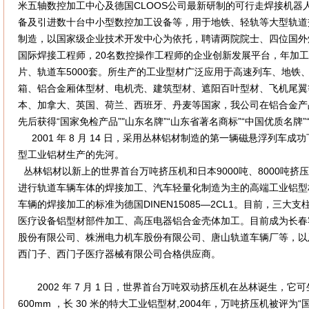
米五轴数控加工中心及德国CLOOS公司最新研制的可行走焊接机器
备及引进数十台中小型数控加工设备等，用于地铁、轻轨等大型轨道
制造，以国家级企业技术开发中心为依托，聘请两院院士、四位国外
国际焊接工程师，20名数控操作工程师的企业创新发展平台，年加工工业
片、轨道车5000套。所生产的工业型材广泛应用于高速列车、地铁
箱、铝合金厢体型材、电机壳、建筑型材、遮阳百叶型材、飞机尾翼
本、加拿大、英国、荷兰、西班牙、丹麦等国家，我公司在铝合金产
先后获得“国家免检产品”"山东名牌”“山东省著名商标”“中国优质名牌”
2001 年 8 月 14 日，采用丛林铝材制造的第一辆磁悬浮列车
型工业铝材生产的先河。
丛林铝材以新上的世界首台万吨挤压机和日本9000吨、8000吨挤
进行轨道车辆车体的焊接加工、汽车轻量化制造为主的高端工业铝型
车辆的焊接加工的标准为德国DINEN15085—2CL1。目前，三
医疗设备铝型材部件加工、高压电器铝合金壳体加工。目前成为长春
股份有限公司、株洲电力机车股份有限公司、唐山轨道车辆厂等，以
西门子、西门子医疗器械有限公司合格供应商。
2002 年 7 月 1 日，世界首台万吨双动挤压机在丛林诞生，它可
600mm ，长 30 米的特大工业铝型材,2004年，万吨挤压机被评为